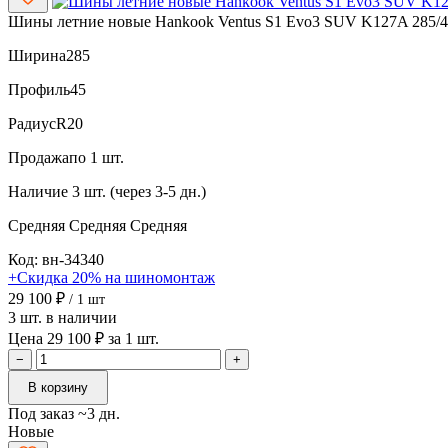
Шины летние новые Hankook Ventus S1 Evo3 SUV K127A 285/4
Ширина
285
Профиль
45
Радиус
R20
Продажа
по 1 шт.
Наличие
3 шт. (через 3-5 дн.)
Средняя
Средняя
Средняя
Код: вн-34340
+Скидка 20% на шиномонтаж
29 100 ₽
/ 1 шт
3 шт. в наличии
Цена 29 100 ₽ за 1 шт.
−
+
В корзину
Под заказ ~3 дн.
Новые