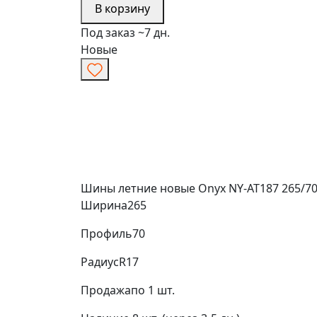
В корзину
Под заказ ~7 дн.
Новые
Шины летние новые Onyx NY-AT187 265/70
Ширина
265
Профиль
70
Радиус
R17
Продажа
по 1 шт.