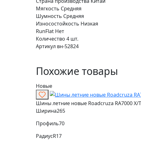
Страна производства
Китай
Мягкость
Средняя
Шумность
Средняя
Износостойкость
Низкая
RunFlat
Нет
Количество
4 шт.
Артикул
вн-52824
Похожие товары
Новые
Шины летние новые Roadcruza RA7000 X/T 
Ширина
265
Профиль
70
Радиус
R17