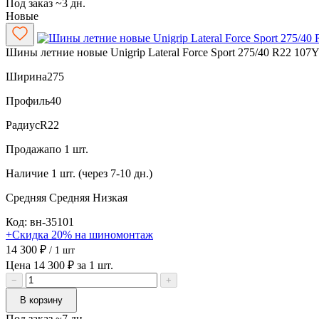
Под заказ ~3 дн.
Новые
Шины летние новые Unigrip Lateral Force Sport 275/40 R22 107
Ширина
275
Профиль
40
Радиус
R22
Продажа
по 1 шт.
Наличие
1 шт. (через 7-10 дн.)
Средняя
Средняя
Низкая
Код: вн-35101
+Скидка 20% на шиномонтаж
14 300 ₽
/ 1 шт
Цена 14 300 ₽ за 1 шт.
−
+
В корзину
Под заказ ~7 дн.