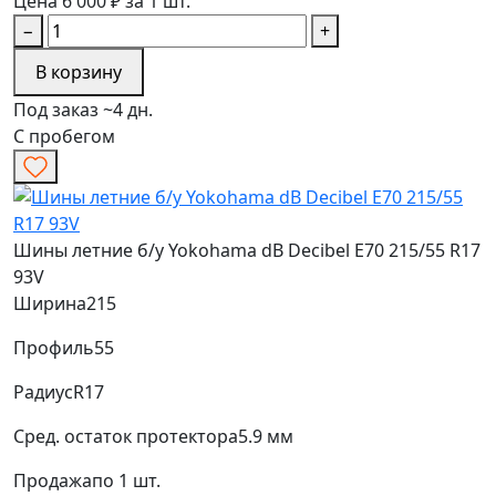
Цена 6 000 ₽ за 1 шт.
−
+
В корзину
Под заказ ~4 дн.
С пробегом
Шины летние б/у Yokohama dB Decibel E70 215/55 R17
93V
Ширина
215
Профиль
55
Радиус
R17
Сред. остаток протектора
5.9 мм
Продажа
по 1 шт.