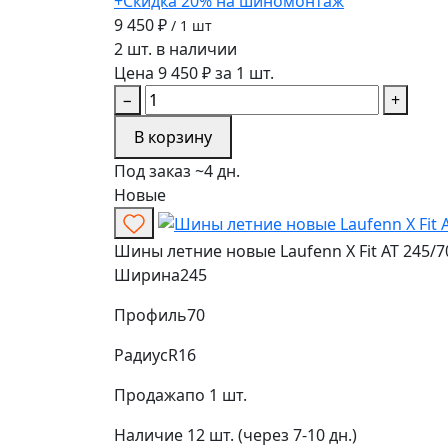
+Скидка 20% на шиномонтаж
9 450 ₽
/ 1 шт
2 шт. в наличии
Цена 9 450 ₽ за 1 шт.
−
+
В корзину
Под заказ ~4 дн.
Новые
Шины летние новые Laufenn X Fit AT 245/7
Ширина
245
Профиль
70
Радиус
R16
Продажа
по 1 шт.
Наличие
12 шт. (через 7-10 дн.)