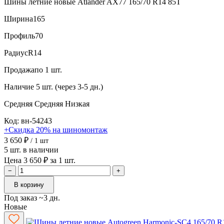
Шины летние новые Atlander AX77 165/70 R14 85T
Ширина
165
Профиль
70
Радиус
R14
Продажа
по 1 шт.
Наличие
5 шт. (через 3-5 дн.)
Средняя
Средняя
Низкая
Код: вн-54243
+Скидка 20% на шиномонтаж
3 650 ₽
/ 1 шт
5 шт. в наличии
Цена 3 650 ₽ за 1 шт.
−
+
В корзину
Под заказ ~3 дн.
Новые