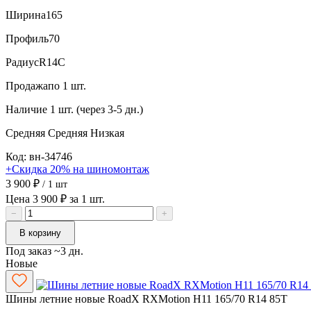
Ширина
165
Профиль
70
Радиус
R14C
Продажа
по 1 шт.
Наличие
1 шт. (через 3-5 дн.)
Средняя
Средняя
Низкая
Код: вн-34746
+Скидка 20% на шиномонтаж
3 900 ₽
/ 1 шт
Цена 3 900 ₽ за 1 шт.
−
+
В корзину
Под заказ ~3 дн.
Новые
Шины летние новые RoadX RXMotion H11 165/70 R14 85T