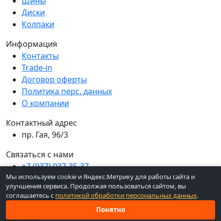
Шины
Диски
Колпаки
Информация
Контакты
Trade-in
Договор оферты
Политика перс. данных
О компании
Контактный адрес
пр. Гая, 96/3
Связаться с нами
+7 (937) 037-35-37
Мы используем cookie и Яндекс.Метрику для работы сайта и
улучшения сервиса. Продолжая пользоваться сайтом, вы
соглашаетесь с
политикой обработки персональных данных
.
© 2026 ШинКо Всё в 1. Все права защищены.
Понятно