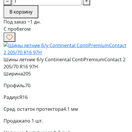
−
+
В корзину
Под заказ ~1 дн.
С пробегом
Шины летние б/у Continental ContiPremiumContact 2
205/70 R16 97H
Ширина
205
Профиль
70
Радиус
R16
Сред. остаток протектора
4.1 мм
Продажа
по 1 шт.