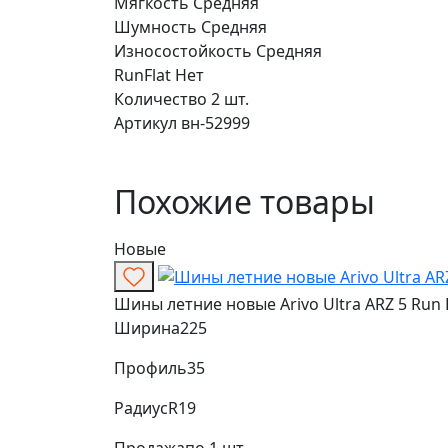
Мягкость
Средняя
Шумность
Средняя
Износостойкость
Средняя
RunFlat
Нет
Количество
2 шт.
Артикул
вн-52999
Похожие товары
Новые
Шины летние новые Arivo Ultra ARZ 5 Run 
Ширина
225
Профиль
35
Радиус
R19