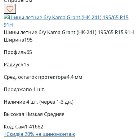
С пробегом
Шины летние б/у Kama Grant (НК-241) 195/65 R15 91H
Ширина
195
Профиль
65
Радиус
R15
Сред. остаток протектора
4.4 мм
Продажа
по 1 шт.
Наличие
4 шт. (через 1-3 дн.)
Высокая
Низкая
Средняя
Код: Сам1-41662
+Скидка 20% на шиномонтаж