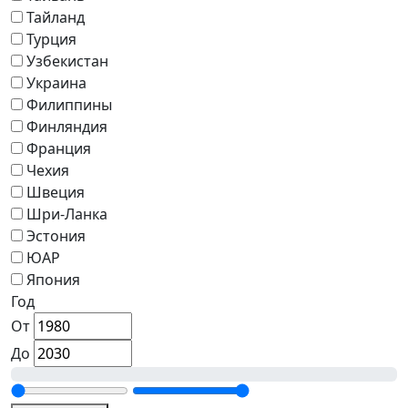
Тайланд
Турция
Узбекистан
Украина
Филиппины
Финляндия
Франция
Чехия
Швеция
Шри-Ланка
Эстония
ЮАР
Япония
Год
От
До