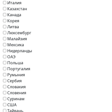
Италия
Казахстан
Канада
Корея
Литва
Люксембург
Малайзия
Мексика
Нидерланды
ОАЭ
Польша
Португалия
Румыния
Сербия
Словакия
Словения
Суринам
США
Тайвань