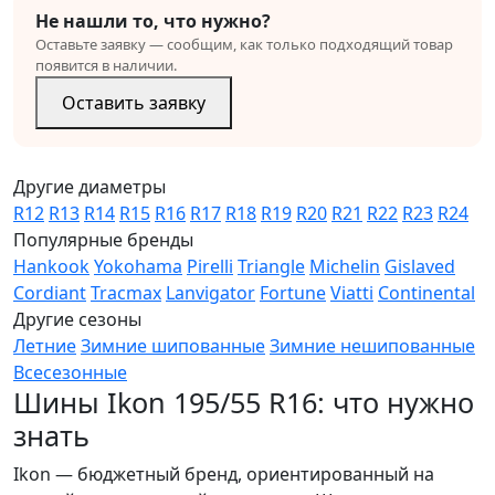
Не нашли то, что нужно?
Оставьте заявку — сообщим, как только подходящий товар
появится в наличии.
Оставить заявку
Другие диаметры
R12
R13
R14
R15
R16
R17
R18
R19
R20
R21
R22
R23
R24
Популярные бренды
Hankook
Yokohama
Pirelli
Triangle
Michelin
Gislaved
Cordiant
Tracmax
Lanvigator
Fortune
Viatti
Continental
Другие сезоны
Летние
Зимние шипованные
Зимние нешипованные
Всесезонные
Шины Ikon 195/55 R16: что нужно
знать
Ikon — бюджетный бренд, ориентированный на