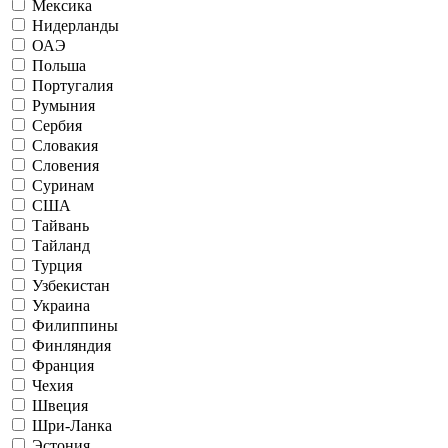
Мексика
Нидерланды
ОАЭ
Польша
Португалия
Румыния
Сербия
Словакия
Словения
Суринам
США
Тайвань
Тайланд
Турция
Узбекистан
Украина
Филиппины
Финляндия
Франция
Чехия
Швеция
Шри-Ланка
Эстония