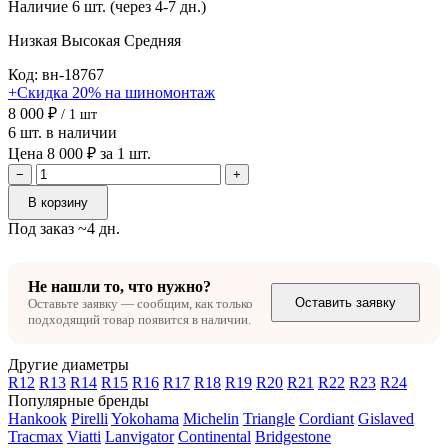
Наличие
6 шт. (через 4-7 дн.)
Низкая
Высокая
Средняя
Код: вн-18767
+Скидка 20% на шиномонтаж
8 000 ₽
/ 1 шт
6 шт. в наличии
Цена 8 000 ₽ за 1 шт.
−
+
В корзину
Под заказ ~4 дн.
Не нашли то, что нужно?
Оставить заявку
Оставьте заявку — сообщим, как только
подходящий товар появится в наличии.
Другие диаметры
R12
R13
R14
R15
R16
R17
R18
R19
R20
R21
R22
R23
R24
Популярные бренды
Hankook
Pirelli
Yokohama
Michelin
Triangle
Cordiant
Gislaved
Tracmax
Viatti
Lanvigator
Continental
Bridgestone