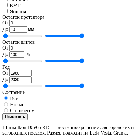
ЮАР
Япония
Остаток протектора
От
До
мм
Остаток шипов
От
До
%
Год
От
До
Состояние
Все
Новые
С пробегом
Применить
Шины Ikon 195/65 R15 — доступное решение для городских и
загородных поездок. Размер подходит на Lada Vesta, Granta,