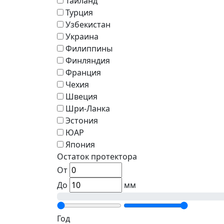
Тайланд
Турция
Узбекистан
Украина
Филиппины
Финляндия
Франция
Чехия
Швеция
Шри-Ланка
Эстония
ЮАР
Япония
Остаток протектора
От
До
мм
Год