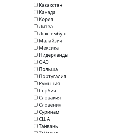
Казахстан
Канада
Корея
Литва
Люксембург
Малайзия
Мексика
Нидерланды
ОАЭ
Польша
Португалия
Румыния
Сербия
Словакия
Словения
Суринам
США
Тайвань