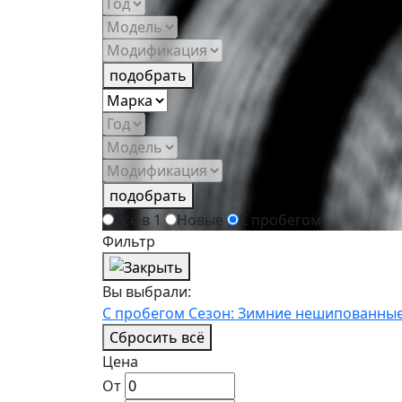
подобрать
подобрать
Всё в 1
Новые
С пробегом
Фильтр
Вы выбрали:
С пробегом
Сезон: Зимние нешипованны
Сбросить всё
Цена
От