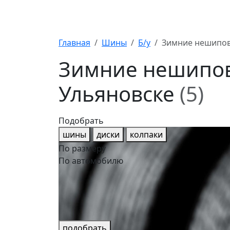
Главная
Шины
Б/у
Зимние нешипов
Зимние нешипов
Ульяновске
(5)
Подобрать
шины
диски
колпаки
По размеру
По автомобилю
подобрать