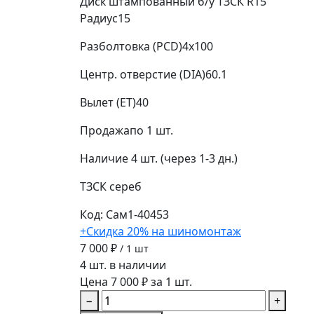
Диск штампованный б/у ТЗСК R15
Радиус
15
Разболтовка (PCD)
4x100
Центр. отверстие (DIA)
60.1
Вылет (ET)
40
Продажа
по 1 шт.
Наличие
4 шт. (через 1-3 дн.)
ТЗСК
сереб
Код: Сам1-40453
+Скидка 20% на шиномонтаж
7 000 ₽
/ 1 шт
4 шт. в наличии
Цена 7 000 ₽ за 1 шт.
−
+