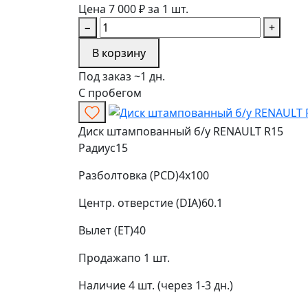
Цена 7 000 ₽ за 1 шт.
−
+
В корзину
Под заказ ~1 дн.
С пробегом
Диск штампованный б/у RENAULT R15
Радиус
15
Разболтовка (PCD)
4x100
Центр. отверстие (DIA)
60.1
Вылет (ET)
40
Продажа
по 1 шт.
Наличие
4 шт. (через 1-3 дн.)