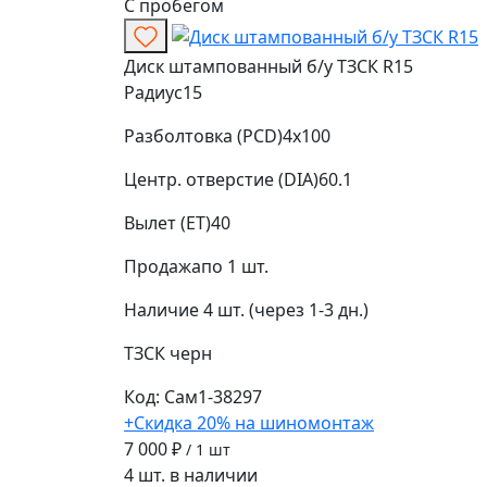
С пробегом
Диск штампованный б/у ТЗСК R15
Радиус
15
Разболтовка (PCD)
4x100
Центр. отверстие (DIA)
60.1
Вылет (ET)
40
Продажа
по 1 шт.
Наличие
4 шт. (через 1-3 дн.)
ТЗСК
черн
Код: Сам1-38297
+Скидка 20% на шиномонтаж
7 000 ₽
/ 1 шт
4 шт. в наличии