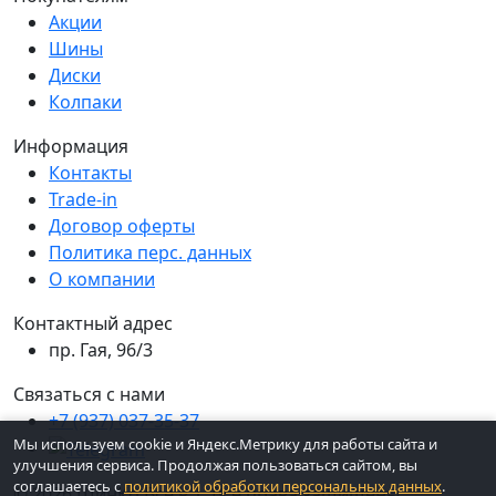
Акции
Шины
Диски
Колпаки
Информация
Контакты
Trade-in
Договор оферты
Политика перс. данных
О компании
Контактный адрес
пр. Гая, 96/3
Связаться с нами
+7 (937) 037-35-37
Мы используем cookie и Яндекс.Метрику для работы сайта и
улучшения сервиса. Продолжая пользоваться сайтом, вы
соглашаетесь с
политикой обработки персональных данных
.
© 2026 ШинКо Всё в 1. Все права защищены.