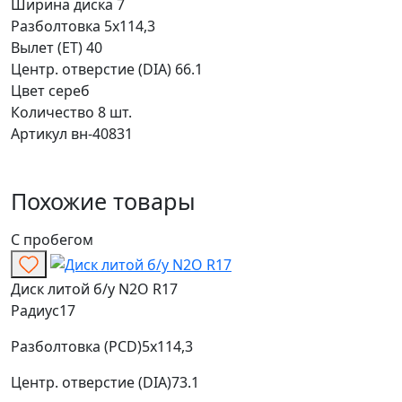
Ширина диска
7
Разболтовка
5x114,3
Вылет (ET)
40
Центр. отверстие (DIA)
66.1
Цвет
сереб
Количество
8 шт.
Артикул
вн-40831
Похожие товары
С пробегом
Диск литой б/у N2O R17
Радиус
17
Разболтовка (PCD)
5x114,3
Центр. отверстие (DIA)
73.1