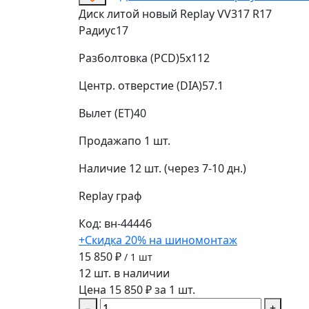
Диск литой новый Replay VV317 R17
Радиус
17
Разболтовка (PCD)
5x112
Центр. отверстие (DIA)
57.1
Вылет (ET)
40
Продажа
по 1 шт.
Наличие
12 шт. (через 7-10 дн.)
Replay
граф
Код: вн-44446
+Скидка 20% на шиномонтаж
15 850 ₽
/ 1 шт
12 шт. в наличии
Цена 15 850 ₽ за 1 шт.
−
+