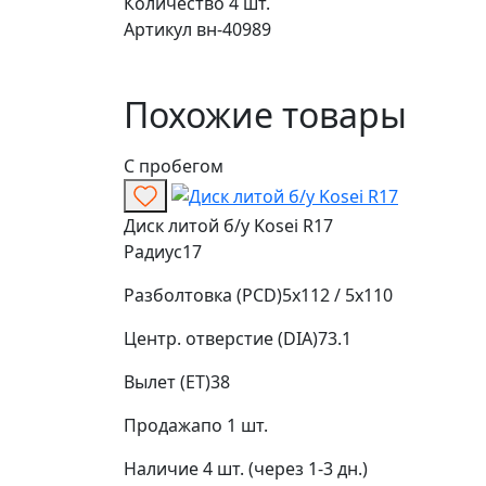
Количество
4 шт.
Артикул
вн-40989
Похожие товары
С пробегом
Диск литой б/у Kosei R17
Радиус
17
Разболтовка (PCD)
5x112 / 5x110
Центр. отверстие (DIA)
73.1
Вылет (ET)
38
Продажа
по 1 шт.
Наличие
4 шт. (через 1-3 дн.)