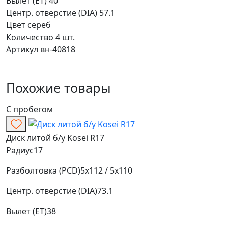
Вылет (ET)
40
Центр. отверстие (DIA)
57.1
Цвет
сереб
Количество
4 шт.
Артикул
вн-40818
Похожие товары
С пробегом
Диск литой б/у Kosei R17
Радиус
17
Разболтовка (PCD)
5x112 / 5x110
Центр. отверстие (DIA)
73.1
Вылет (ET)
38