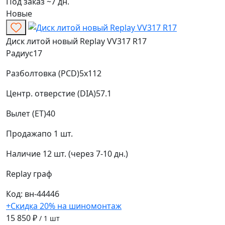
Под заказ ~7 дн.
Новые
Диск литой новый Replay VV317 R17
Радиус
17
Разболтовка (PCD)
5x112
Центр. отверстие (DIA)
57.1
Вылет (ET)
40
Продажа
по 1 шт.
Наличие
12 шт. (через 7-10 дн.)
Replay
граф
Код: вн-44446
+Скидка 20% на шиномонтаж
15 850 ₽
/ 1 шт