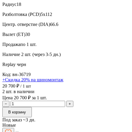
Радиус
18
Разболтовка (PCD)
5x112
Центр. отверстие (DIA)
66.6
Вылет (ET)
30
Продажа
по 1 шт.
Наличие
2 шт. (через 3-5 дн.)
Replay
черн
Код: вн-36719
+Скидка 20% на шиномонтаж
20 700 ₽
/ 1 шт
2 шт. в наличии
Цена 20 700 ₽ за 1 шт.
−
+
В корзину
Под заказ ~3 дн.
Новые