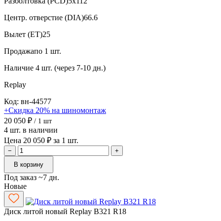
Разболтовка (PCD)
5x112
Центр. отверстие (DIA)
66.6
Вылет (ET)
25
Продажа
по 1 шт.
Наличие
4 шт. (через 7-10 дн.)
Replay
Код: вн-44577
+Скидка 20% на шиномонтаж
20 050 ₽
/ 1 шт
4 шт. в наличии
Цена 20 050 ₽ за 1 шт.
−
+
В корзину
Под заказ ~7 дн.
Новые
Диск литой новый Replay B321 R18