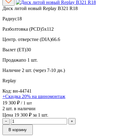
Диск литой новый Replay B321 R18
Радиус
18
Разболтовка (PCD)
5x112
Центр. отверстие (DIA)
66.6
Вылет (ET)
30
Продажа
по 1 шт.
Наличие
2 шт. (через 7-10 дн.)
Replay
Код: вн-44741
+Скидка 20% на шиномонтаж
19 300 ₽
/ 1 шт
2 шт. в наличии
Цена 19 300 ₽ за 1 шт.
−
+
В корзину