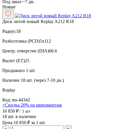
Под заказ ~7 дн.
Новые
Диск литой новый Replay A212 R18
Радиус
18
Разболтовка (PCD)
5x112
Центр. отверстие (DIA)
66.6
Вылет (ET)
25
Продажа
по 1 шт.
Наличие
18 шт. (через 7-10 дн.)
Replay
Код: вн-44342
+Скидка 20% на шиномонтаж
16 850 ₽
/ 1 шт
18 шт. в наличии
Цена 16 850 ₽ за 1 шт.
−
+