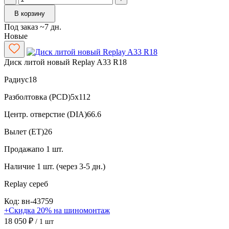
В корзину
Под заказ ~7 дн.
Новые
Диск литой новый Replay A33 R18
Радиус
18
Разболтовка (PCD)
5x112
Центр. отверстие (DIA)
66.6
Вылет (ET)
26
Продажа
по 1 шт.
Наличие
1 шт. (через 3-5 дн.)
Replay
сереб
Код: вн-43759
+Скидка 20% на шиномонтаж
18 050 ₽
/ 1 шт