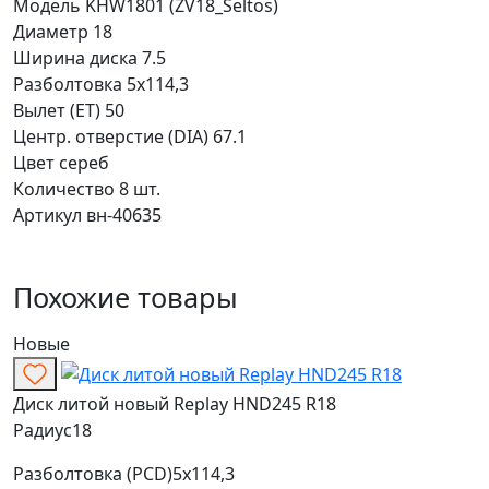
Модель
KHW1801 (ZV18_Seltos)
Диаметр
18
Ширина диска
7.5
Разболтовка
5x114,3
Вылет (ET)
50
Центр. отверстие (DIA)
67.1
Цвет
сереб
Количество
8 шт.
Артикул
вн-40635
Похожие товары
Новые
Диск литой новый Replay HND245 R18
Радиус
18
Разболтовка (PCD)
5x114,3