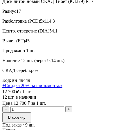
Диск литой новый СКАД Тибет (КЛ379) R17
Радиус
17
Разболтовка (PCD)
5x114,3
Центр. отверстие (DIA)
54.1
Вылет (ET)
45
Продажа
по 1 шт.
Наличие
12 шт. (через 9-14 дн.)
СКАД
сереб-хром
Код: вн-49449
+Скидка 20% на шиномонтаж
12 700 ₽
/ 1 шт
12 шт. в наличии
Цена 12 700 ₽ за 1 шт.
−
+
В корзину
Под заказ ~9 дн.