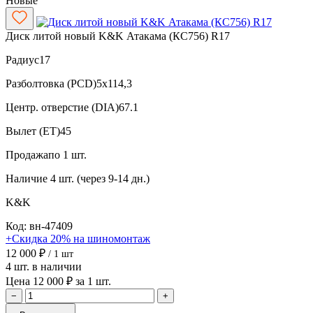
Новые
Диск литой новый K&K Атакама (КС756) R17
Радиус
17
Разболтовка (PCD)
5x114,3
Центр. отверстие (DIA)
67.1
Вылет (ET)
45
Продажа
по 1 шт.
Наличие
4 шт. (через 9-14 дн.)
K&K
Код: вн-47409
+Скидка 20% на шиномонтаж
12 000 ₽
/ 1 шт
4 шт. в наличии
Цена 12 000 ₽ за 1 шт.
−
+