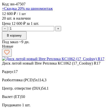
Код: вн-47507
+Скидка 20% на шиномонтаж
12 600 ₽
/ 1 шт
20 шт. в наличии
Цена 12 600 ₽ за 1 шт.
−
+
В корзину
Под заказ ~9 дн.
Новые
Диск литой новый Ifree Реплика КС1062 (17_Coolray) R17
Радиус
17
Разболтовка (PCD)
5x114,3
Центр. отверстие (DIA)
54.1
Вылет (ET)
50
Продажа
по 1 шт.