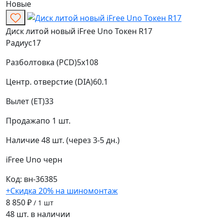
Новые
Диск литой новый iFree Uno Токен R17
Радиус
17
Разболтовка (PCD)
5x108
Центр. отверстие (DIA)
60.1
Вылет (ET)
33
Продажа
по 1 шт.
Наличие
48 шт. (через 3-5 дн.)
iFree Uno
черн
Код: вн-36385
+Скидка 20% на шиномонтаж
8 850 ₽
/ 1 шт
48 шт. в наличии