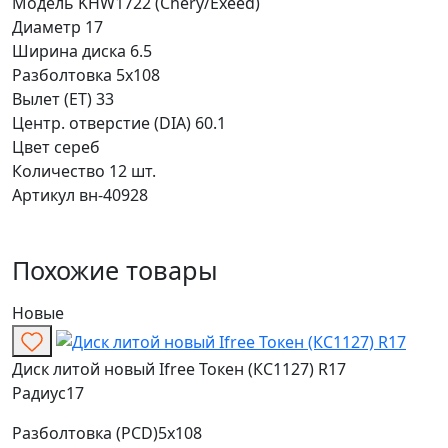
Модель
KHW1722 (Chery/Exeed)
Диаметр
17
Ширина диска
6.5
Разболтовка
5x108
Вылет (ET)
33
Центр. отверстие (DIA)
60.1
Цвет
сереб
Количество
12 шт.
Артикул
вн-40928
Похожие товары
Новые
Диск литой новый Ifree Токен (КС1127) R17
Радиус
17
Разболтовка (PCD)
5x108