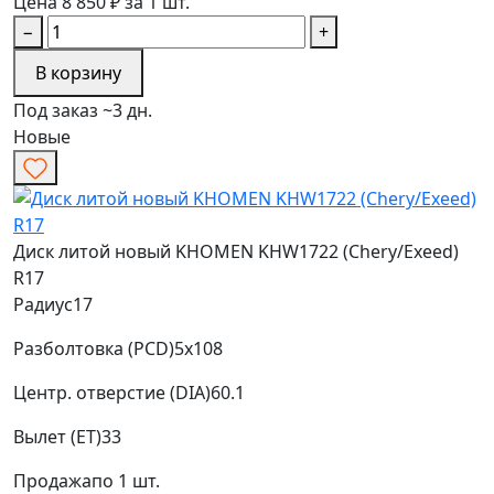
Цена 8 850 ₽ за 1 шт.
−
+
В корзину
Под заказ ~3 дн.
Новые
Диск литой новый KHOMEN KHW1722 (Chery/Exeed)
R17
Радиус
17
Разболтовка (PCD)
5x108
Центр. отверстие (DIA)
60.1
Вылет (ET)
33
Продажа
по 1 шт.