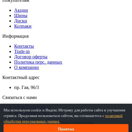
Покупателям
Акции
Шины
Диски
Колпаки
Информация
Контакты
Trade-in
Договор оферты
Политика перс. данных
О компании
Контактный адрес
пр. Гая, 96/3
Связаться с нами
+7 (937) 037-35-37
Мы используем cookie и Яндекс.Метрику для работы сайта и улучшения
сервиса. Продолжая пользоваться сайтом, вы соглашаетесь с
политикой
обработки персональных данных
.
© 2026 ШинКо Всё в 1. Все права защищены.
Понятно