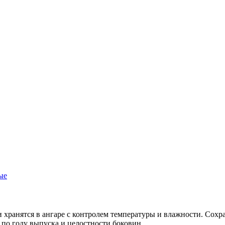
ые
ранятся в ангаре с контролем температуры и влажности. Сохра
по году выпуска и целостности боковин.