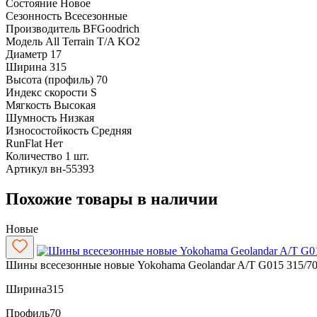
Состояние
Новое
Сезонность
Всесезонные
Производитель
BFGoodrich
Модель
All Terrain T/A KO2
Диаметр
17
Ширина
315
Высота (профиль)
70
Индекс скорости
S
Мягкость
Высокая
Шумность
Низкая
Износостойкость
Средняя
RunFlat
Нет
Количество
1 шт.
Артикул
вн-55393
Похожие товары в наличии
Новые
Шины всесезонные новые Yokohama Geolandar A/T G015 315/70
Ширина
315
Профиль
70