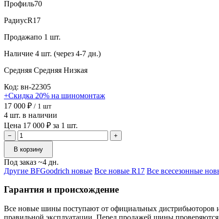
Профиль
70
Радиус
R17
Продажа
по 1 шт.
Наличие
4 шт. (через 4-7 дн.)
Средняя
Средняя
Низкая
Код: вн-22305
+Скидка 20% на шиномонтаж
17 000 ₽
/ 1 шт
4 шт. в наличии
Цена 17 000 ₽ за 1 шт.
−
+
В корзину
Под заказ ~4 дн.
Другие BFGoodrich новые
Все новые R17
Все всесезонные нов
Гарантия и происхождение
Все новые шины поступают от официальных дистрибьюторов и х
правильной эксплуатации. Перед продажей шины проверяются 