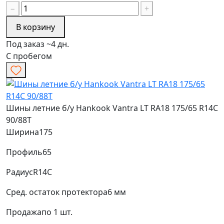
−
+
В корзину
Под заказ ~4 дн.
С пробегом
Шины летние б/у Hankook Vantra LT RA18 175/65 R14C
90/88T
Ширина
175
Профиль
65
Радиус
R14C
Сред. остаток протектора
6 мм
Продажа
по 1 шт.