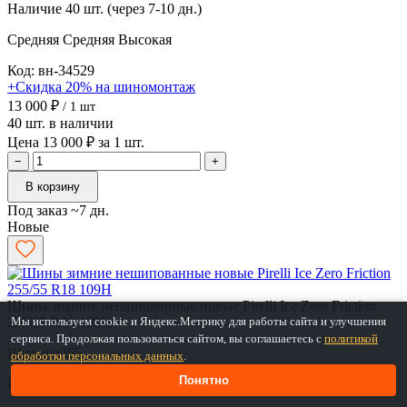
Наличие
40 шт. (через 7-10 дн.)
Средняя
Средняя
Высокая
Код: вн-34529
+Скидка 20% на шиномонтаж
13 000 ₽
/ 1 шт
40 шт. в наличии
Цена 13 000 ₽ за 1 шт.
−
+
В корзину
Под заказ ~7 дн.
Новые
Шины зимние нешипованные новые Pirelli Ice Zero Friction
255/55 R18 109H
Мы используем cookie и Яндекс.Метрику для работы сайта и улучшения
сервиса. Продолжая пользоваться сайтом, вы соглашаетесь с
политикой
Ширина
255
обработки персональных данных
.
Понятно
Профиль
55