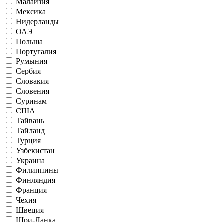
Малайзия
Мексика
Нидерланды
ОАЭ
Польша
Португалия
Румыния
Сербия
Словакия
Словения
Суринам
США
Тайвань
Тайланд
Турция
Узбекистан
Украина
Филиппины
Финляндия
Франция
Чехия
Швеция
Шри-Ланка