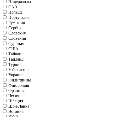
Нидерланды
ОАЭ
Польша
Португалия
Румыния
Сербия
Словакия
Словения
Суринам
США
Тайвань
Тайланд
Турция
Узбекистан
Украина
Филиппины
Финляндия
Франция
Чехия
Швеция
Шри-Ланка
Эстония
ЮАР