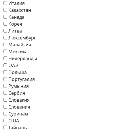
Италия
Казахстан
Канада
Корея
Литва
Люксембург
Малайзия
Мексика
Нидерланды
ОАЭ
Польша
Португалия
Румыния
Сербия
Словакия
Словения
Суринам
США
Тайвань