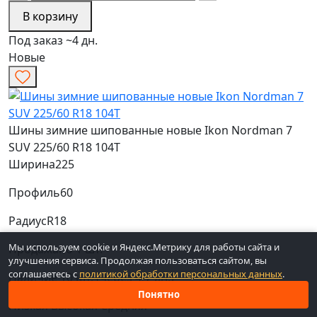
В корзину
Под заказ ~4 дн.
Новые
Шины зимние шипованные новые Ikon Nordman 7
SUV 225/60 R18 104T
Ширина
225
Профиль
60
Радиус
R18
Мы используем cookie и Яндекс.Метрику для работы сайта и
Продажа
по 1 шт.
улучшения сервиса. Продолжая пользоваться сайтом, вы
соглашаетесь с
политикой обработки персональных данных
.
Наличие
10 шт. (через 4-7 дн.)
Понятно
Низкая
Высокая
Средняя