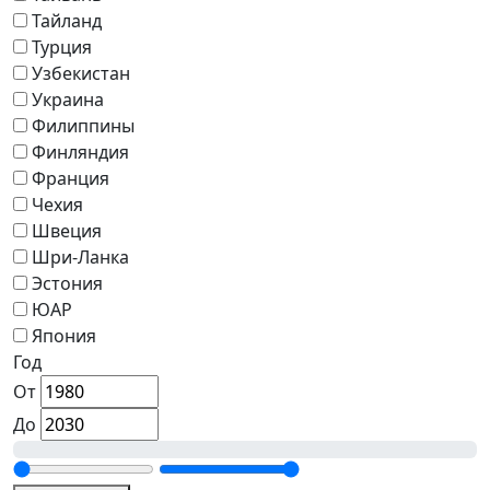
Тайланд
Турция
Узбекистан
Украина
Филиппины
Финляндия
Франция
Чехия
Швеция
Шри-Ланка
Эстония
ЮАР
Япония
Год
От
До