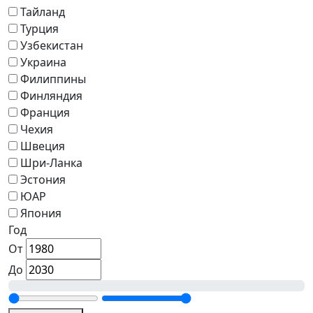
Тайланд
Турция
Узбекистан
Украина
Филиппины
Финляндия
Франция
Чехия
Швеция
Шри-Ланка
Эстония
ЮАР
Япония
Год
От
До