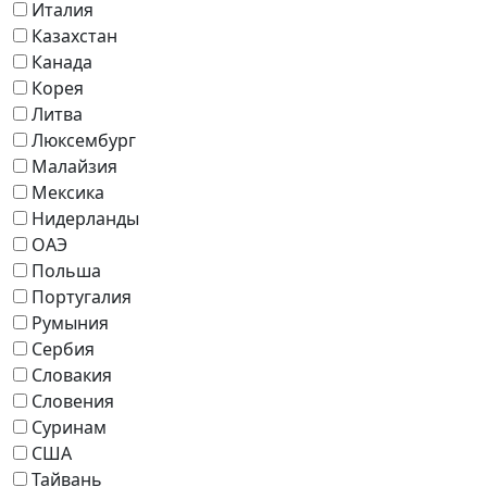
Италия
Казахстан
Канада
Корея
Литва
Люксембург
Малайзия
Мексика
Нидерланды
ОАЭ
Польша
Португалия
Румыния
Сербия
Словакия
Словения
Суринам
США
Тайвань