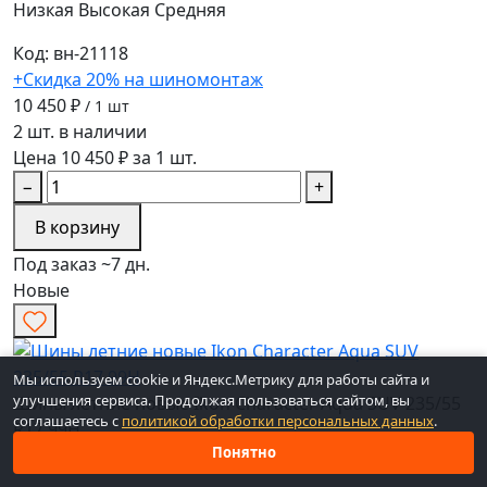
Низкая
Высокая
Средняя
Код: вн-21118
+Скидка 20% на шиномонтаж
10 450 ₽
/ 1 шт
2 шт. в наличии
Цена 10 450 ₽ за 1 шт.
−
+
В корзину
Под заказ ~7 дн.
Новые
Мы используем cookie и Яндекс.Метрику для работы сайта и
улучшения сервиса. Продолжая пользоваться сайтом, вы
Шины летние новые Ikon Character Aqua SUV 235/55
соглашаетесь с
политикой обработки персональных данных
.
R17 99H
Понятно
Ширина
235