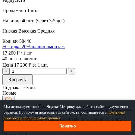
Радиус
R18
Продажа
по 1 шт.
Наличие
40 шт. (через 3-5 дн.)
Низкая
Высокая
Средняя
Код: вн-58446
+Скидка 20% на шиномонтаж
17 200 ₽
/ 1 шт
40 шт. в наличии
Цена 17 200 ₽ за 1 шт.
−
+
В корзину
Под заказ ~3 дн.
Новые
Мы используем cookie и Яндекс.Метрику для работы сайта и улучшения
сервиса. Продолжая пользоваться сайтом, вы соглашаетесь с
политикой
обработки персональных данных
.
Шины зимние нешипованные новые Ikon Autograph Snow 5
SUV 235/55 R19 105R
Понятно
Ширина
235