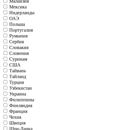
Малайзия
Мексика
Нидерланды
ОАЭ
Польша
Португалия
Румыния
Сербия
Словакия
Словения
Суринам
США
Тайвань
Тайланд
Турция
Узбекистан
Украина
Филиппины
Финляндия
Франция
Чехия
Швеция
Шри-Ланка