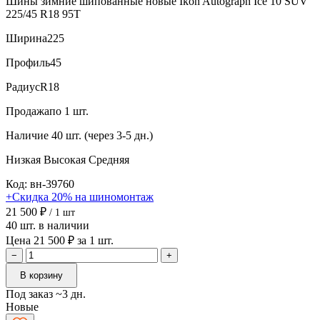
Шины зимние шипованные новые Ikon Autograph Ice 10 SUV
225/45 R18 95T
Ширина
225
Профиль
45
Радиус
R18
Продажа
по 1 шт.
Наличие
40 шт. (через 3-5 дн.)
Низкая
Высокая
Средняя
Код: вн-39760
+Скидка 20% на шиномонтаж
21 500 ₽
/ 1 шт
40 шт. в наличии
Цена 21 500 ₽ за 1 шт.
−
+
В корзину
Под заказ ~3 дн.
Новые