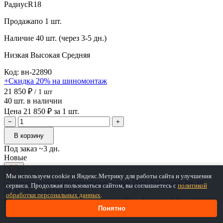
Радиус
R18
Продажа
по 1 шт.
Наличие
40 шт. (через 3-5 дн.)
Низкая
Высокая
Средняя
Код: вн-22890
+Скидка 20% на шиномонтаж
21 850 ₽
/ 1 шт
40 шт. в наличии
Цена 21 850 ₽ за 1 шт.
−
+
В корзину
Под заказ ~3 дн.
Новые
Мы используем cookie и Яндекс.Метрику для работы сайта и улучшения
сервиса. Продолжая пользоваться сайтом, вы соглашаетесь с
политикой
обработки персональных данных
.
Шины зимние шипованные новые Ikon Autograph Ice 10 SUV
Понятно
265/65 R18 116T