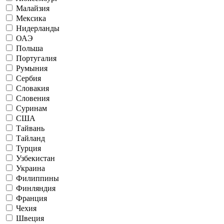
Малайзия
Мексика
Нидерланды
ОАЭ
Польша
Португалия
Румыния
Сербия
Словакия
Словения
Суринам
США
Тайвань
Тайланд
Турция
Узбекистан
Украина
Филиппины
Финляндия
Франция
Чехия
Швеция