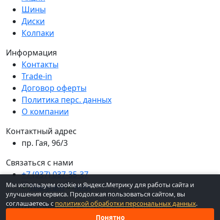
Шины
Диски
Колпаки
Информация
Контакты
Trade-in
Договор оферты
Политика перс. данных
О компании
Контактный адрес
пр. Гая, 96/3
Связаться с нами
+7 (937) 037-35-37
Мы используем cookie и Яндекс.Метрику для работы сайта и
улучшения сервиса. Продолжая пользоваться сайтом, вы
соглашаетесь с
политикой обработки персональных данных
.
© 2026 ШинКо Всё в 1. Все права защищены.
Понятно