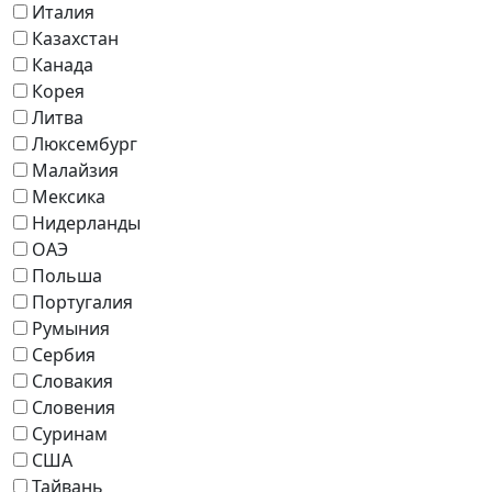
Италия
Казахстан
Канада
Корея
Литва
Люксембург
Малайзия
Мексика
Нидерланды
ОАЭ
Польша
Португалия
Румыния
Сербия
Словакия
Словения
Суринам
США
Тайвань