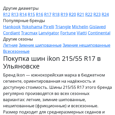
Другие диаметры
R12
R13
R14
R15
R16
R17
R18
R19
R20
R21
R22
R23
R24
Популярные бренды
Hankook
Yokohama
Pirelli
Triangle
Michelin
Gislaved
Cordiant
Tracmax
Lanvigator
Fortune
Viatti
Continental
Другие сезоны
Летние
Зимние шипованные
Зимние нешипованные
Всесезонные
Покупка шин ikon 215/55 R17 в
Ульяновске
Бренд ikon — южнокорейская марка в бюджетном
сегменте, ориентированная на надёжность и
доступную стоимость. Шины 215/55 R17 этого бренда
регулярно производятся во всех сезонных
вариантах: летние, зимние шипованные,
нешипованные (фрикционные) и всесезонные.
Размер подходит для среднеразмерных седанов и