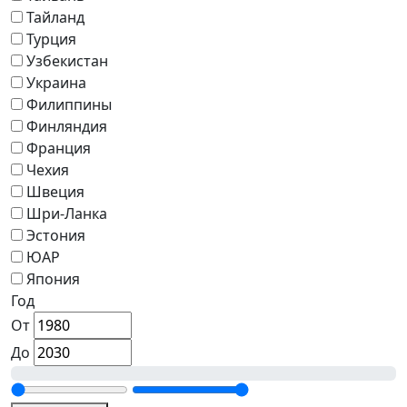
Тайланд
Турция
Узбекистан
Украина
Филиппины
Финляндия
Франция
Чехия
Швеция
Шри-Ланка
Эстония
ЮАР
Япония
Год
От
До