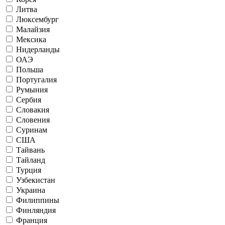
Литва
Люксембург
Малайзия
Мексика
Нидерланды
ОАЭ
Польша
Португалия
Румыния
Сербия
Словакия
Словения
Суринам
США
Тайвань
Тайланд
Турция
Узбекистан
Украина
Филиппины
Финляндия
Франция