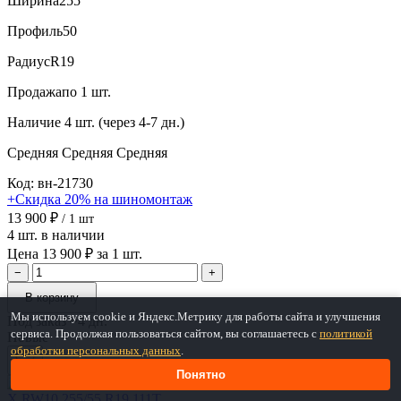
Ширина
255
Профиль
50
Радиус
R19
Продажа
по 1 шт.
Наличие
4 шт. (через 4-7 дн.)
Средняя
Средняя
Средняя
Код: вн-21730
+Скидка 20% на шиномонтаж
13 900 ₽
/ 1 шт
4 шт. в наличии
Цена 13 900 ₽ за 1 шт.
−
+
В корзину
Мы используем cookie и Яндекс.Метрику для работы сайта и улучшения
Под заказ ~4 дн.
сервиса. Продолжая пользоваться сайтом, вы соглашаетесь с
политикой
Новые
обработки персональных данных
.
Понятно