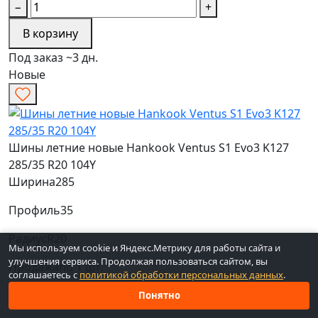
−
+
В корзину
Под заказ ~3 дн.
Новые
Шины летние новые Hankook Ventus S1 Evo3 K127
285/35 R20 104Y
Ширина
285
Профиль
35
Радиус
R20
Мы используем cookie и Яндекс.Метрику для работы сайта и
улучшения сервиса. Продолжая пользоваться сайтом, вы
Продажа
по 1 шт.
соглашаетесь с
политикой обработки персональных данных
.
Наличие
2 шт. (через 4-7 дн.)
Понятно