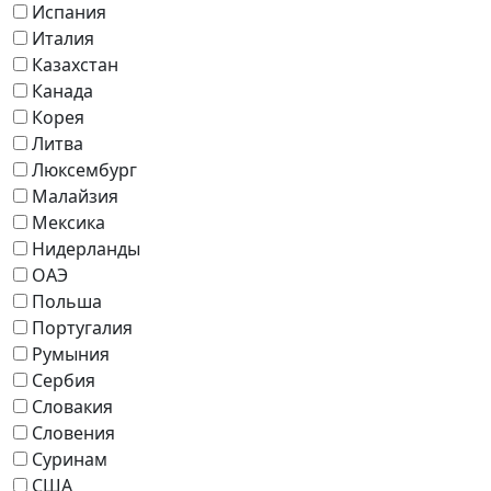
Испания
Италия
Казахстан
Канада
Корея
Литва
Люксембург
Малайзия
Мексика
Нидерланды
ОАЭ
Польша
Португалия
Румыния
Сербия
Словакия
Словения
Суринам
США