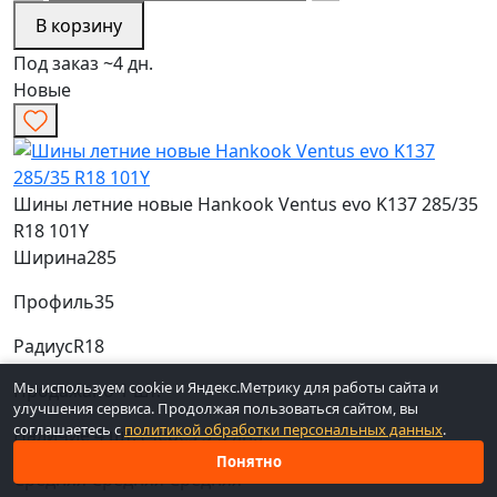
В корзину
Под заказ ~4 дн.
Новые
Шины летние новые Hankook Ventus evo K137 285/35
R18 101Y
Ширина
285
Профиль
35
Радиус
R18
Мы используем cookie и Яндекс.Метрику для работы сайта и
Продажа
по 1 шт.
улучшения сервиса. Продолжая пользоваться сайтом, вы
соглашаетесь с
политикой обработки персональных данных
.
Наличие
4 шт. (через 3-5 дн.)
Понятно
Средняя
Средняя
Средняя