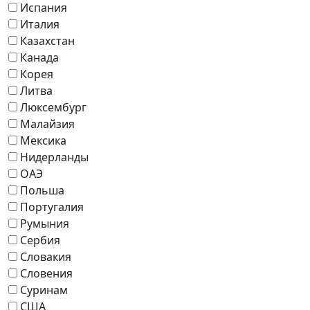
Испания
Италия
Казахстан
Канада
Корея
Литва
Люксембург
Малайзия
Мексика
Нидерланды
ОАЭ
Польша
Португалия
Румыния
Сербия
Словакия
Словения
Суринам
США