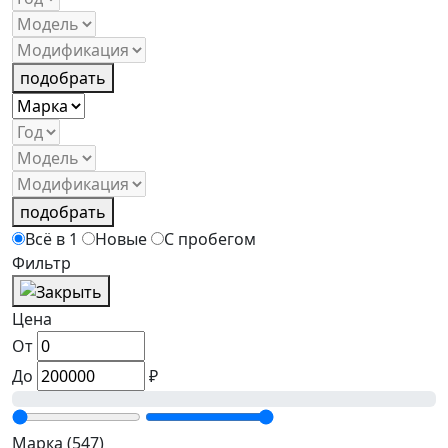
подобрать
подобрать
Всё в 1
Новые
С пробегом
Фильтр
Цена
От
До
₽
Марка
(547)