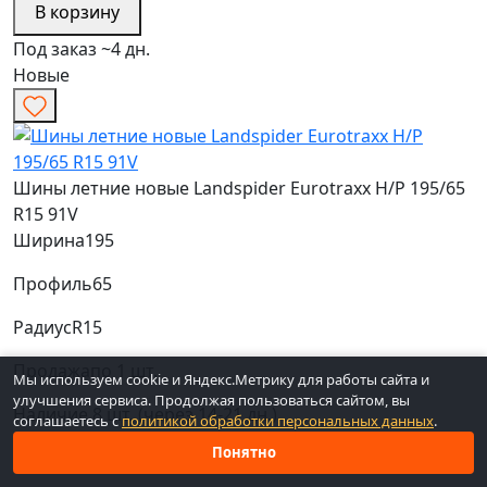
В корзину
Под заказ ~4 дн.
Новые
Шины летние новые Landspider Eurotraxx H/P 195/65
R15 91V
Ширина
195
Профиль
65
Радиус
R15
Продажа
по 1 шт.
Мы используем cookie и Яндекс.Метрику для работы сайта и
улучшения сервиса. Продолжая пользоваться сайтом, вы
Наличие
8 шт. (через 14-21 дн.)
соглашаетесь с
политикой обработки персональных данных
.
Понятно
Средняя
Средняя
Низкая