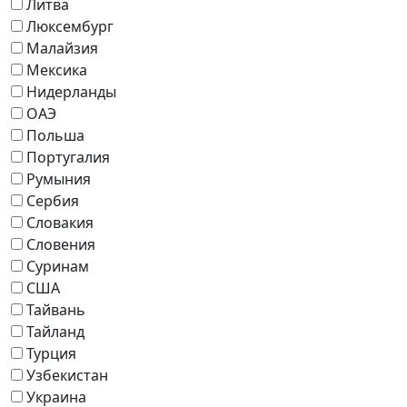
Литва
Люксембург
Малайзия
Мексика
Нидерланды
ОАЭ
Польша
Португалия
Румыния
Сербия
Словакия
Словения
Суринам
США
Тайвань
Тайланд
Турция
Узбекистан
Украина