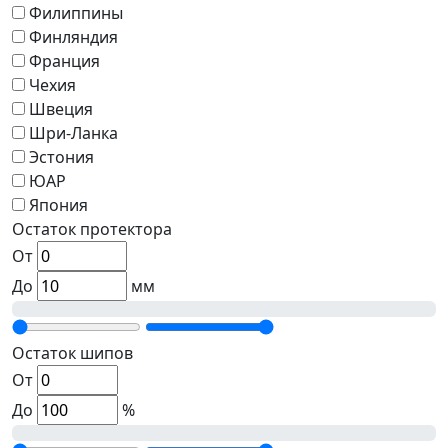
Филиппины
Финляндия
Франция
Чехия
Швеция
Шри-Ланка
Эстония
ЮАР
Япония
Остаток протектора
От
До
мм
Остаток шипов
От
До
%