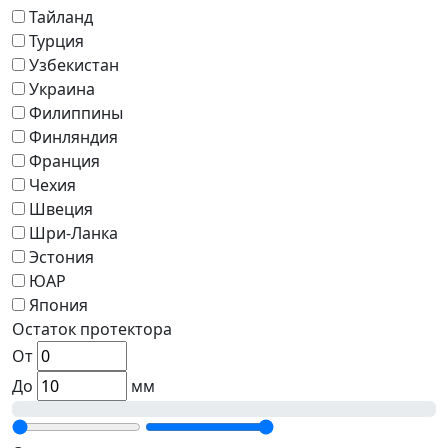
Тайланд
Турция
Узбекистан
Украина
Филиппины
Финляндия
Франция
Чехия
Швеция
Шри-Ланка
Эстония
ЮАР
Япония
Остаток протектора
От
До
мм