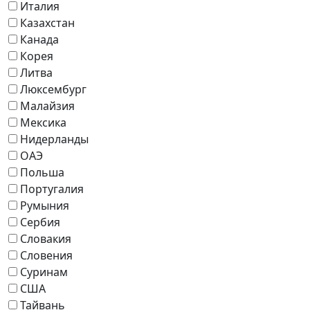
Италия
Казахстан
Канада
Корея
Литва
Люксембург
Малайзия
Мексика
Нидерланды
ОАЭ
Польша
Португалия
Румыния
Сербия
Словакия
Словения
Суринам
США
Тайвань