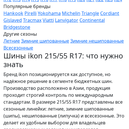
Популярные бренды
Hankook
Pirelli
Yokohama
Michelin
Triangle
Cordiant
Gislaved
Tracmax
Viatti
Lanvigator
Continental
Bridgestone
Другие сезоны
Летние
Зимние шипованные
Зимние нешипованные
Всесезонные
Шины ikon 215/55 R17: что нужно
знать
Бренд ikon позиционируется как доступное, но
надёжное решение в сегменте бюджетных шин.
Производство расположено в Азии, продукция
проходит строгий контроль по международным
стандартам. В размере 215/55 R17 представлены все
сезонные линейки: летние, зимние шипованные
(шипы), нешипованные (липучка) и всесезонные. Это
делает их удобным выбором для владельцев