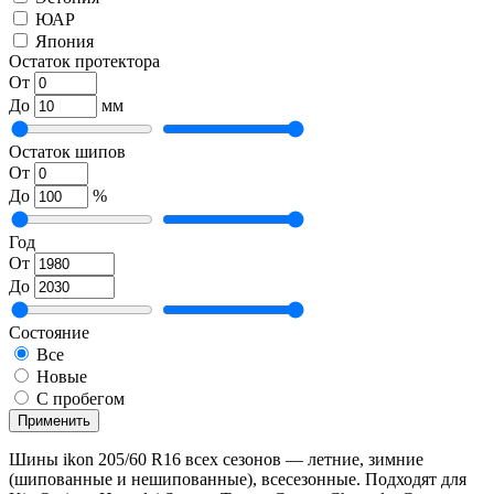
ЮАР
Япония
Остаток протектора
От
До
мм
Остаток шипов
От
До
%
Год
От
До
Состояние
Все
Новые
С пробегом
Применить
Шины ikon 205/60 R16 всех сезонов — летние, зимние
(шипованные и нешипованные), всесезонные. Подходят для