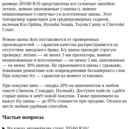
размере 205/60 R16 представлены все сезонные линейки:
летние, зимние шипованные («шипы»), зимние
нешипованные («липучка») и всесезонные шины. Этот
типоразмер характерен для среднеразмерных седанов,
включая Kia Optima, Hyundai Sonata, Toyota Camry и Chevrolet
Cruze.
Новые шины ikon поставляются от проверенных
производителей — гарантия качества распространяется на
отсутствие заводского брака. Б/у шины проходят строгую
проверку: летние — не менее 3 мм протектора, зимние
нешипованные и всесезонные — не менее 5 мм, шипованные
— не менее 30% шипов. Не принимаются шины с грыжами,
боковыми ремонтами или повреждениями бескамерного слоя.
При покупке б/у — гарантия на момент установки.
При покупке шин — скидка 20% на шиномонтаж в любом
пакете (Эконом, Стандарт, Полный). Доступен trade-in: сдайте
старые шины в зачёт новой покупки. Также принимаем на
выкуп б/у шины — до 85% стоимости при продаже. Оплата на
месте любым удобным способом.
Частые вопросы
На каких автомобилях стоит 205/60 R16?