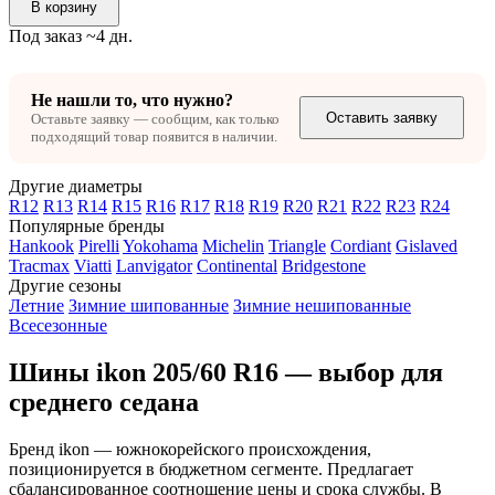
В корзину
Под заказ ~4 дн.
Не нашли то, что нужно?
Оставить заявку
Оставьте заявку — сообщим, как только
подходящий товар появится в наличии.
Другие диаметры
R12
R13
R14
R15
R16
R17
R18
R19
R20
R21
R22
R23
R24
Популярные бренды
Hankook
Pirelli
Yokohama
Michelin
Triangle
Cordiant
Gislaved
Tracmax
Viatti
Lanvigator
Continental
Bridgestone
Другие сезоны
Летние
Зимние шипованные
Зимние нешипованные
Всесезонные
Шины ikon 205/60 R16 — выбор для
среднего седана
Бренд ikon — южнокорейского происхождения,
позиционируется в бюджетном сегменте. Предлагает
сбалансированное соотношение цены и срока службы. В