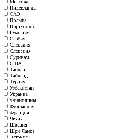
Мексика
Нидерланды
ОАЭ
Польша
Португалия
Румыния
Сербия
Словакия
Словения
Суринам
США
Тайвань
Тайланд
Турция
Узбекистан
Украина
Филиппины
Финляндия
Франция
Чехия
Швеция
Шри-Ланка
Эстония