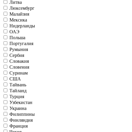
Литва
Люксембург
Малайзия
Мексика
Нидерланды
ОАЭ
Польша
Португалия
Румыния
Сербия
Словакия
Словения
Суринам
США
Тайвань
Тайланд
Турция
Узбекистан
Украина
Филиппины
Финляндия
Франция
Чехия