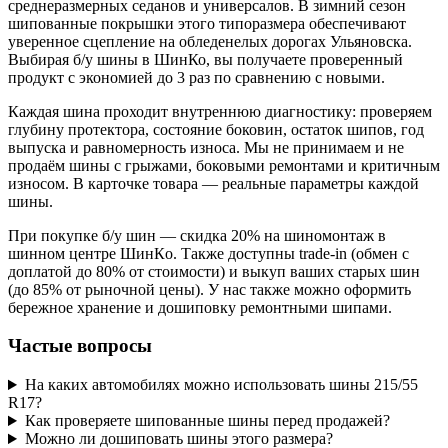
среднеразмерных седанов и универсалов. В зимний сезон
шипованные покрышки этого типоразмера обеспечивают
уверенное сцепление на обледенелых дорогах Ульяновска.
Выбирая б/у шины в ШинКо, вы получаете проверенный
продукт с экономией до 3 раз по сравнению с новыми.
Каждая шина проходит внутреннюю диагностику: проверяем
глубину протектора, состояние боковин, остаток шипов, год
выпуска и равномерность износа. Мы не принимаем и не
продаём шины с грыжами, боковыми ремонтами и критичным
износом. В карточке товара — реальные параметры каждой
шины.
При покупке б/у шин — скидка 20% на шиномонтаж в
шинном центре ШинКo. Также доступны trade-in (обмен с
доплатой до 80% от стоимости) и выкуп ваших старых шин
(до 85% от рыночной цены). У нас также можно оформить
бережное хранение и дошиповку ремонтными шипами.
Частые вопросы
На каких автомобилях можно использовать шины 215/55
R17?
Как проверяете шипованные шины перед продажей?
Можно ли дошиповать шины этого размера?