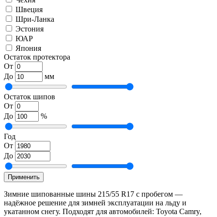
Швеция
Шри-Ланка
Эстония
ЮАР
Япония
Остаток протектора
От
До
мм
Остаток шипов
От
До
%
Год
От
До
Применить
Зимние шипованные шины 215/55 R17 с пробегом —
надёжное решение для зимней эксплуатации на льду и
укатанном снегу. Подходят для автомобилей: Toyota Camry,