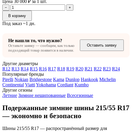
Цена 30 000 ₽ за 1 шт.
−
+
В корзину
Под заказ ~1 дн.
Не нашли то, что нужно?
Оставить заявку
Оставьте заявку — сообщим, как только
подходящий товар появится в наличии.
Другие диаметры
R12
R13
R14
R15
R16
R17
R18
R19
R20
R21
R22
R23
R24
Популярные бренды
Pirelli
Nokian
Bridgestone
Kama
Dunlop
Hankook
Michelin
Continental
Viatti
Yokohama
Cordiant
Kumho
Другие сезоны
Летние
Зимние нешипованные
Всесезонные
Подержанные зимние шины 215/55 R17
— экономно и безопасно
Шины 215/55 R17 — распространённый размер для