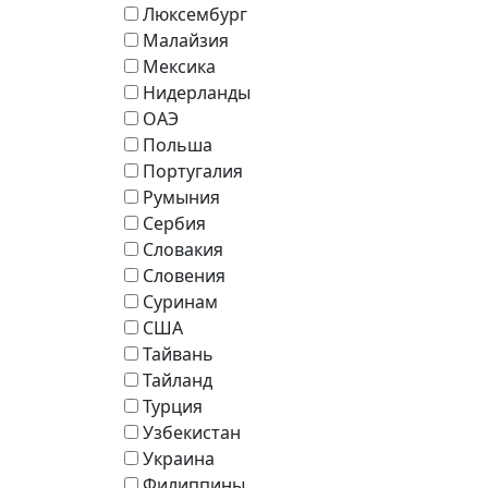
Люксембург
Малайзия
Мексика
Нидерланды
ОАЭ
Польша
Португалия
Румыния
Сербия
Словакия
Словения
Суринам
США
Тайвань
Тайланд
Турция
Узбекистан
Украина
Филиппины