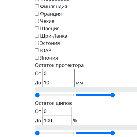
Финляндия
Франция
Чехия
Швеция
Шри-Ланка
Эстония
ЮАР
Япония
Остаток протектора
От
До
мм
Остаток шипов
От
До
%