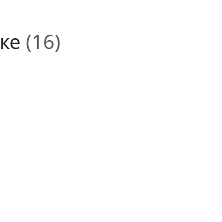
ске
(16)