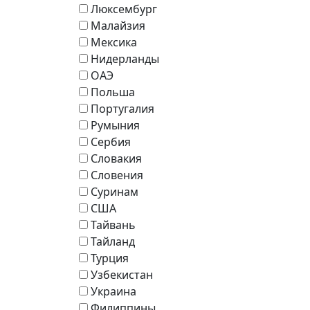
Люксембург
Малайзия
Мексика
Нидерланды
ОАЭ
Польша
Португалия
Румыния
Сербия
Словакия
Словения
Суринам
США
Тайвань
Тайланд
Турция
Узбекистан
Украина
Филиппины