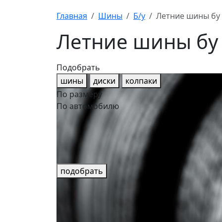
Главная
Шины
Б/у
Летние шины бу 
Летние шины бу 
Подобрать
шины
диски
колпаки
По размеру
По автомобилю
подобрать