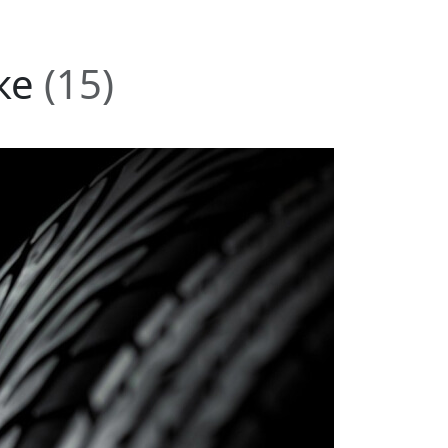
ске
(15)