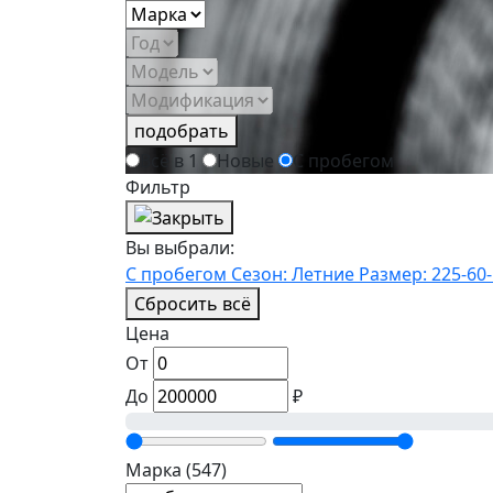
подобрать
Всё в 1
Новые
С пробегом
Фильтр
Вы выбрали:
С пробегом
Сезон: Летние
Размер: 225-60-
Сбросить всё
Цена
От
До
₽
Марка
(547)