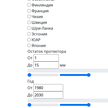
Финляндия
Франция
Чехия
Швеция
Шри-Ланка
Эстония
ЮАР
Япония
Остаток протектора
От
До
мм
Год
От
До