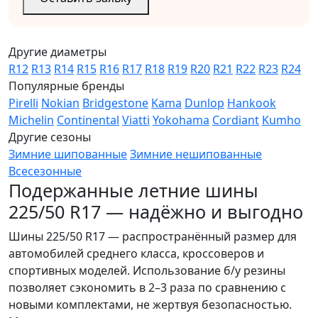
Другие диаметры
R12
R13
R14
R15
R16
R17
R18
R19
R20
R21
R22
R23
R24
Популярные бренды
Pirelli
Nokian
Bridgestone
Kama
Dunlop
Hankook
Michelin
Continental
Viatti
Yokohama
Cordiant
Kumho
Другие сезоны
Зимние шипованные
Зимние нешипованные
Всесезонные
Подержанные летние шины
225/50 R17 — надёжно и выгодно
Шины 225/50 R17 — распространённый размер для
автомобилей среднего класса, кроссоверов и
спортивных моделей. Использование б/у резины
позволяет сэкономить в 2–3 раза по сравнению с
новыми комплектами, не жертвуя безопасностью.