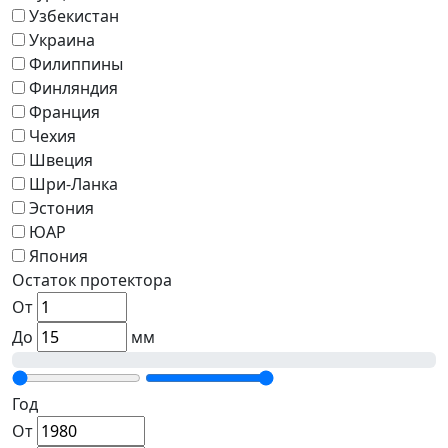
Узбекистан
Украина
Филиппины
Финляндия
Франция
Чехия
Швеция
Шри-Ланка
Эстония
ЮАР
Япония
Остаток протектора
От
До
мм
Год
От