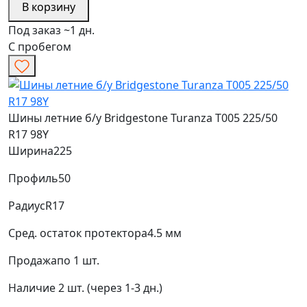
В корзину
Под заказ ~1 дн.
С пробегом
Шины летние б/у Bridgestone Turanza T005 225/50
R17 98Y
Ширина
225
Профиль
50
Радиус
R17
Сред. остаток протектора
4.5 мм
Продажа
по 1 шт.
Наличие
2 шт. (через 1-3 дн.)