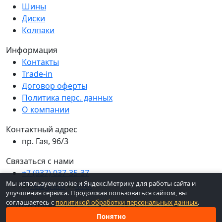
Шины
Диски
Колпаки
Информация
Контакты
Trade-in
Договор оферты
Политика перс. данных
О компании
Контактный адрес
пр. Гая, 96/3
Связаться с нами
+7 (937) 037-35-37
Мы используем cookie и Яндекс.Метрику для работы сайта и
улучшения сервиса. Продолжая пользоваться сайтом, вы
соглашаетесь с
политикой обработки персональных данных
.
© 2026 ШинКо Всё в 1. Все права защищены.
Понятно