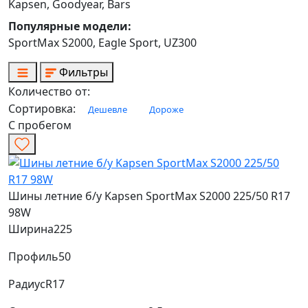
Kapsen, Goodyear, Bars
Популярные модели:
SportMax S2000, Eagle Sport, UZ300
Фильтры
Количество от:
Сортировка:
Дешевле
Дороже
С пробегом
Шины летние б/у Kapsen SportMax S2000 225/50 R17
98W
Ширина
225
Профиль
50
Радиус
R17