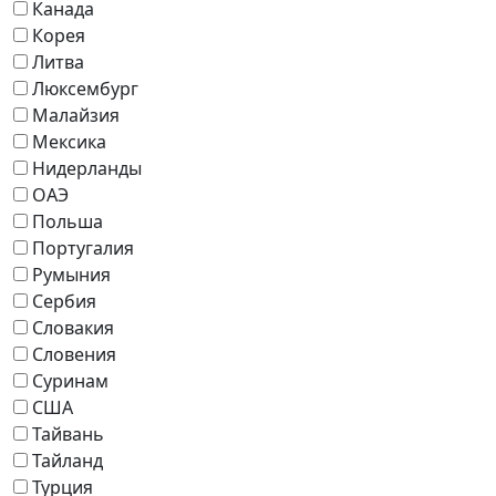
Канада
Корея
Литва
Люксембург
Малайзия
Мексика
Нидерланды
ОАЭ
Польша
Португалия
Румыния
Сербия
Словакия
Словения
Суринам
США
Тайвань
Тайланд
Турция