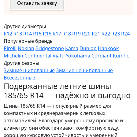
Оставить заявку
Другие диаметры
R12
R13
R14
R15
R16
R17
R18
R19
R20
R21
R22
R23
R24
Популярные бренды
Pirelli
Nokian
Bridgestone
Kama
Dunlop
Hankook
Michelin
Continental
Viatti
Yokohama
Cordiant
Kumho
Другие сезоны
Зимние шипованные
Зимние нешипованные
Всесезонные
Подержанные летние шины
185/65 R14 — надёжно и выгодно
Шины 185/65 R14 — популярный размер для
компактных и среднеразмерных легковых
автомобилей. Благодаря умеренному профилю и
диаметру, они обеспечивают комфортную езду,
хорошую курсовую устойчивость и умеренный