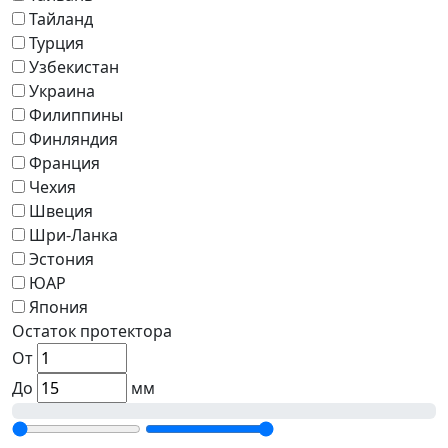
Тайланд
Турция
Узбекистан
Украина
Филиппины
Финляндия
Франция
Чехия
Швеция
Шри-Ланка
Эстония
ЮАР
Япония
Остаток протектора
От
До
мм