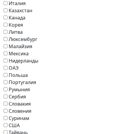
Италия
Казахстан
Канада
Корея
Литва
Люксембург
Малайзия
Мексика
Нидерланды
ОАЭ
Польша
Португалия
Румыния
Сербия
Словакия
Словения
Суринам
США
Тайвань