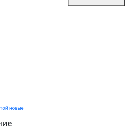
итой новые
ние