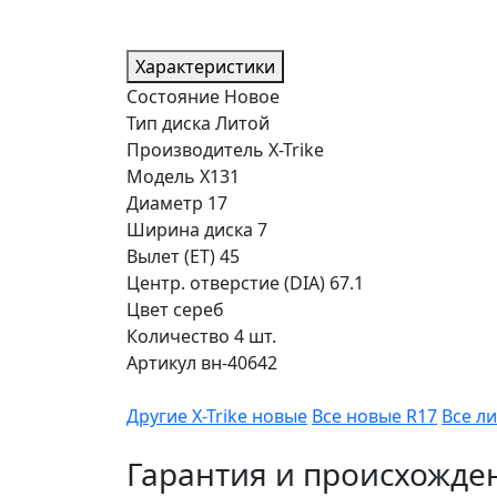
Характеристики
Состояние
Новое
Тип диска
Литой
Производитель
X-Trike
Модель
X131
Диаметр
17
Ширина диска
7
Вылет (ET)
45
Центр. отверстие (DIA)
67.1
Цвет
сереб
Количество
4 шт.
Артикул
вн-40642
Другие X-Trike новые
Все новые R17
Все л
Гарантия и происхожде