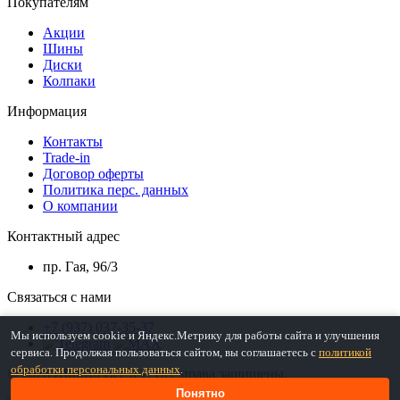
Покупателям
Акции
Шины
Диски
Колпаки
Информация
Контакты
Trade-in
Договор оферты
Политика перс. данных
О компании
Контактный адрес
пр. Гая, 96/3
Связаться с нами
+7 (937) 037-35-37
Мы используем cookie и Яндекс.Метрику для работы сайта и улучшения
сервиса. Продолжая пользоваться сайтом, вы соглашаетесь с
политикой
обработки персональных данных
.
© 2026 ШинКо Всё в 1. Все права защищены.
Понятно