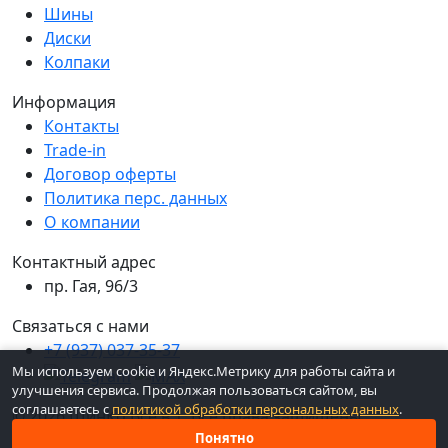
Шины
Диски
Колпаки
Информация
Контакты
Trade-in
Договор оферты
Политика перс. данных
О компании
Контактный адрес
пр. Гая, 96/3
Связаться с нами
+7 (937) 037-35-37
Мы используем cookie и Яндекс.Метрику для работы сайта и
улучшения сервиса. Продолжая пользоваться сайтом, вы
соглашаетесь с
политикой обработки персональных данных
.
© 2026 ШинКо Всё в 1. Все права защищены.
Понятно