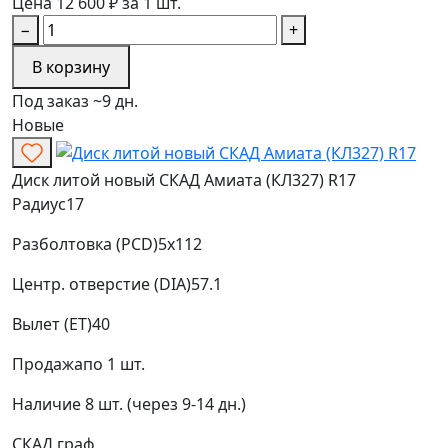
Цена 12 600 ₽ за 1 шт.
−
+
В корзину
Под заказ ~9 дн.
Новые
Диск литой новый СКАД Амиата (КЛ327) R17
Радиус
17
Разболтовка (PCD)
5x112
Центр. отверстие (DIA)
57.1
Вылет (ET)
40
Продажа
по 1 шт.
Наличие
8 шт. (через 9-14 дн.)
СКАД
граф