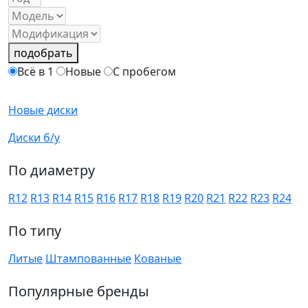
подобрать
Всё в 1
Новые
С пробегом
Новые диски
Диски б/у
По диаметру
R12
R13
R14
R15
R16
R17
R18
R19
R20
R21
R22
R23
R24
По типу
Литые
Штампованные
Кованые
Популярные бренды