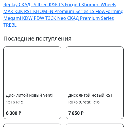
Replay
СКАД
LS
Ifree
K&K
LS Forged
Khomen Wheels
MAK
КиК
RST
KHOMEN
Premium Series
LS FlowForming
Megami
KDW
PDW
ТЗСК
Neo
СКАД Premium Series
TREBL
Последние поступления
Диск литой новый Venti
Диск литой новый RST
1516 R15
R076 (Creta) R16
6 300 ₽
7 850 ₽